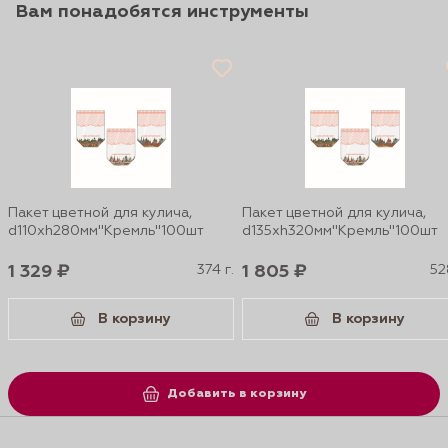
Вам понадобятся инструменты
Пакет цветной для кулича,
Пакет цветной для кулича,
d110хh280мм"Кремль"100шт
d135хh320мм"Кремль"100шт
1 329 ₽
374 г.
1 805 ₽
52
В корзину
В корзину
Добавить в корзину