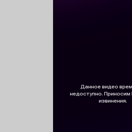
сертов
 и
чки