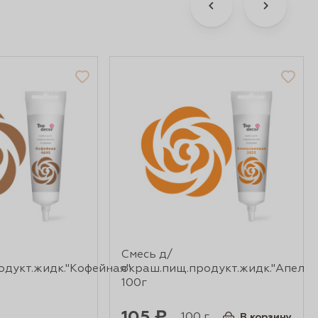
Смесь д/
одукт.жидк."Кофейная"
окраш.пищ.продукт.жидк."Апельс
100г
105 ₽
100 г.
В корзину