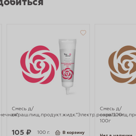
добиться
Смесь д/
Смесь д/
нечная"
окраш.пищ.продукт.жидк."Электр.розов."100г
окраш.пищ.пр
100г
105 ₽
100 г.
В корзину
Нет в наличии