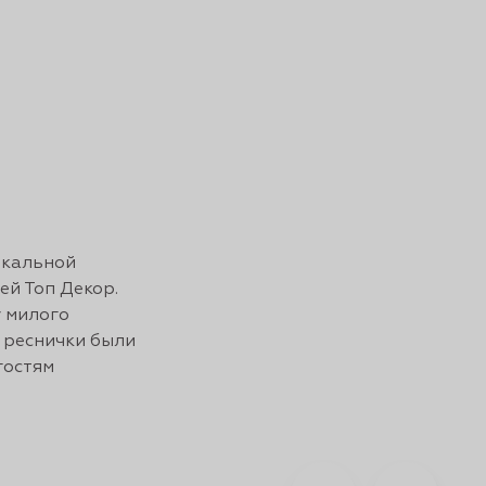
икальной
ей Топ Декор.
у милого
а реснички были
гостям