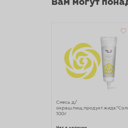
Вам могут пона
Смесь д/
окраш.пищ.продукт.жидк."Сол
100г
Нет в наличии