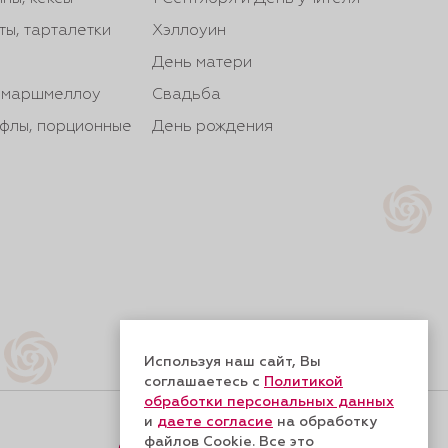
ты, тарталетки
Хэллоуин
День матери
, маршмеллоу
Свадьба
йфлы, порционные
День рождения
Используя наш сайт, Вы
соглашаетесь с
Политикой
обработки персональных данных
и
даете согласие
на обработку
файлов Cookie. Все это