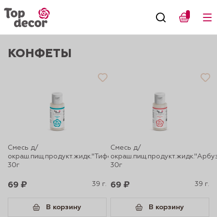
КОНФЕТЫ
Смесь д/
Смесь д/
окраш.пищ.продукт.жидк."Тиффани"
окраш.пищ.продукт.жидк."Арбу
30г
30г
69 ₽
39 г.
69 ₽
39 г.
В корзину
В корзину