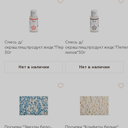
Смесь д/
Смесь д/
окраш.пищ.продукт.жидк."Персиковая"
окраш.пищ.продукт.жидк."Пепел
30г
лилов"30г
Нет в наличии
Нет в наличии
Посыпки "Звезды бело-
Посыпки "Конфеты белые"