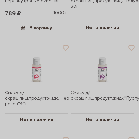
перламутровые d2мм, 1кг
окраш.пищ.продукт.жидк."Голуб
30г
789 ₽
1000 г.
Нет в наличии
В корзину
Смесь д/
Смесь д/
окраш.пищ.продукт.жидк."Неоново-
окраш.пищ.продукт.жидк."Пурп
розов"30г
Нет в наличии
Нет в наличии