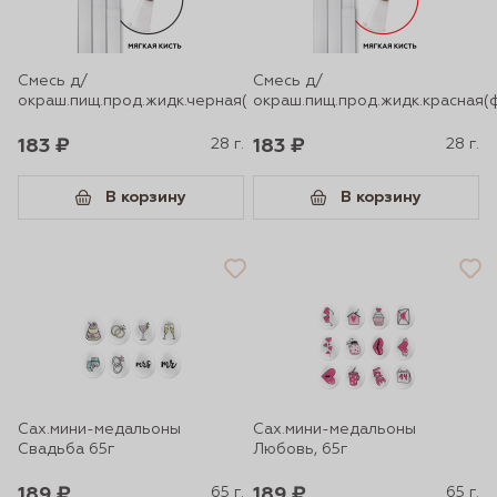
Смесь д/
Смесь д/
окраш.пищ.прод.жидк.черная(фломас)3шт
окраш.пищ.прод.жидк.красная(
183 ₽
28 г.
183 ₽
28 г.
В корзину
В корзину
Сах.мини-медальоны
Сах.мини-медальоны
Свадьба 65г
Любовь, 65г
189 ₽
65 г.
189 ₽
65 г.