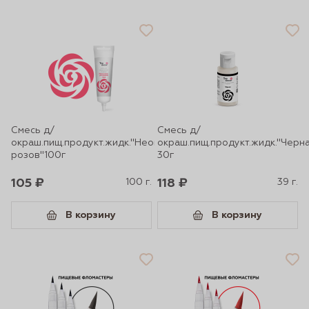
Смесь д/
Смесь д/
окраш.пищ.продукт.жидк."Неоново-
окраш.пищ.продукт.жидк."Черн
розов"100г
30г
105 ₽
100 г.
118 ₽
39 г.
В корзину
В корзину