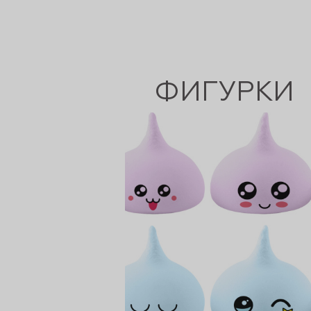
рты и
аковки
ФИГУРКИ