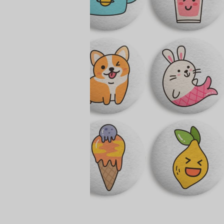
сертов
 и
чки