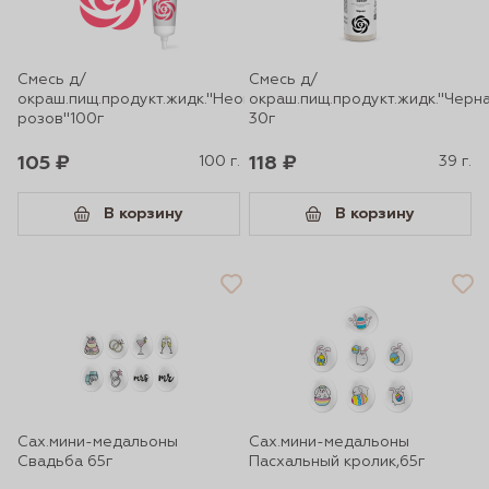
Смесь д/
Смесь д/
окраш.пищ.продукт.жидк."Неоново-
окраш.пищ.продукт.жидк."Черн
розов"100г
30г
105 ₽
100 г.
118 ₽
39 г.
В корзину
В корзину
Сах.мини-медальоны
Сах.мини-медальоны
Свадьба 65г
Пасхальный кролик,65г