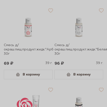
Смесь д/
Смесь д/
окраш.пищ.продукт.жидк."Арбузная"
окраш.пищ.продукт.жидк."Белая
30г
30г
69 ₽
39 г.
96 ₽
39 г.
В корзину
В корзину