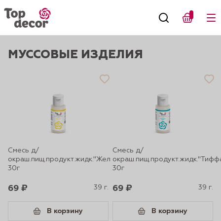
МУССОВЫЕ ИЗДЕЛИЯ
Смесь д/
Смесь д/
окраш.пищ.продукт.жидк."Желтая"
окраш.пищ.продукт.жидк."Тифф
30г
30г
69 ₽
39 г.
69 ₽
39 г.
В корзину
В корзину