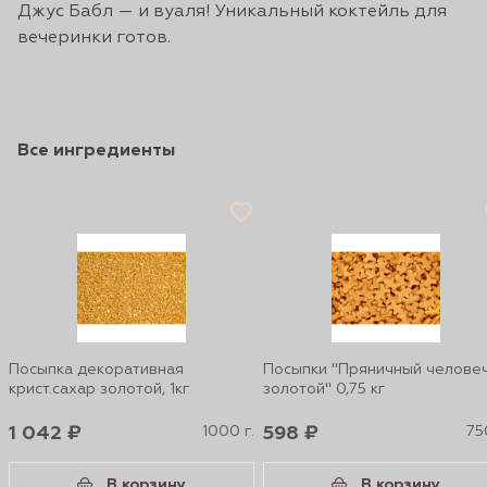
Джус Бабл — и вуаля! Уникальный коктейль для
вечеринки готов.
Все ингредиенты
Посыпка декоративная
Посыпки "Пряничный челове
крист.сахар золотой, 1кг
золотой" 0,75 кг
1 042 ₽
1000 г.
598 ₽
75
В корзину
В корзину