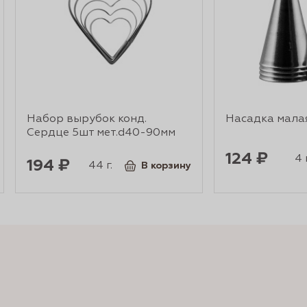
Набор вырубок конд.
Насадка мала
Сердце 5шт мет.d40-90мм
124 ₽
4 г
194 ₽
44 г.
В корзину