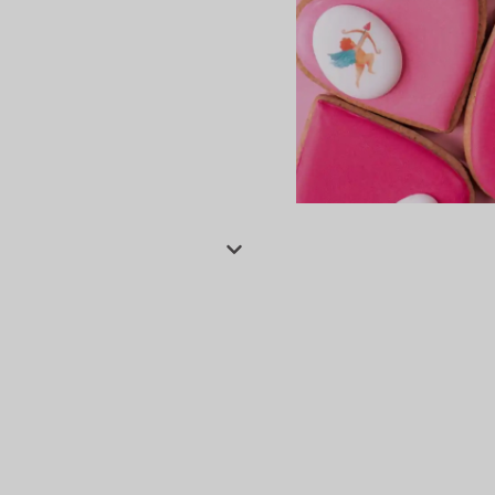
сертов
 и
чки