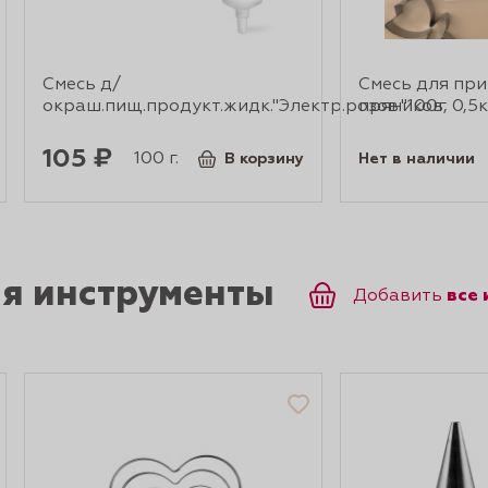
Смесь д/
Смесь для пр
окраш.пищ.продукт.жидк."Электр.розов."100г
пряников, 0,5к
105 ₽
100 г.
В корзину
Нет в наличии
ся инструменты
все
Добавить