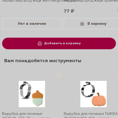
окраш.пищ.прод.жидк.желтая(фломас)1шт
окраш.пищ.прод.жидк.оранже
77 ₽
Нет в наличии
В корзину
Добавить в корзину
Вам понадобятся инструменты
Вырубка для печенья
Вырубка для печенья ТЫКВА