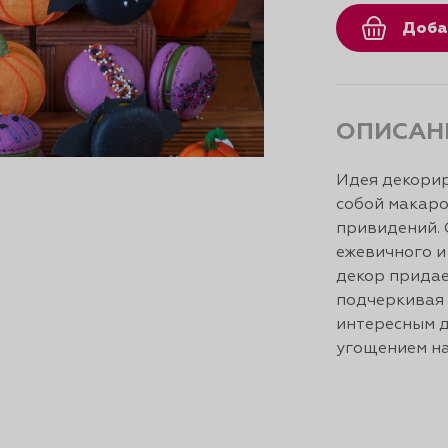
Доба
ОПИСАН
Идея декорир
собой макаро
привидений. 
ежевичного и
декор придае
подчеркивая 
интересным д
угощением на