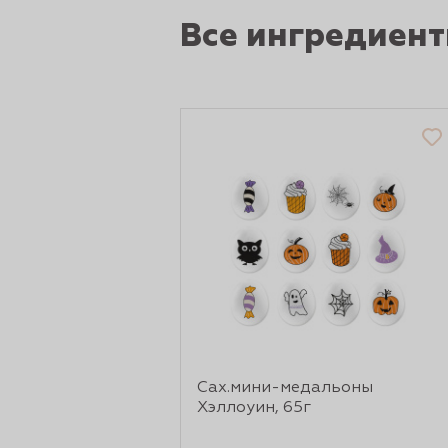
рты и
Все ингредиен
аковки
Сах.мини-медальоны
Хэллоуин, 65г