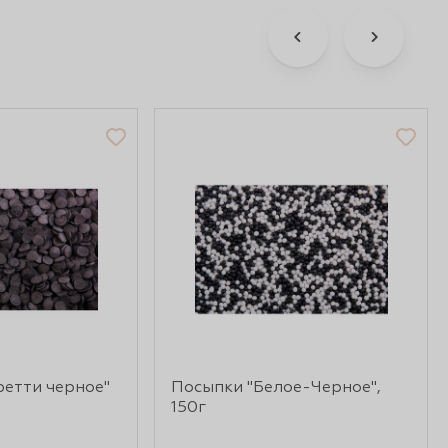
фетти черное"
Посыпки "Белое-Черное",
150г