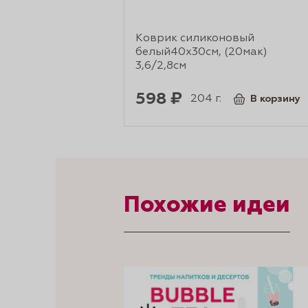
Коврик силиконовый
белый40х30см, (20мак)
3,6/2,8см
598 ₽
204 г.
В корзину
Похожие идеи