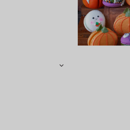
сертов
 и
чки