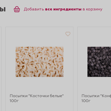
ты
все ингредиенты
Добавить
в корзину
Посыпки "Косточки белые"
Посыпки "Кон
100г
100г