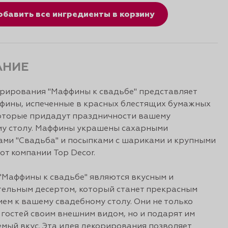
обавить все ингредиенты в корзину
АНИЕ
рирования "Маффины к свадьбе" представляет
фины, испеченные в красных блестящих бумажных
оторые придадут праздничности вашему
му столу. Маффины украшены сахарными
ми "Свадьба" и посыпками с шариками и крупными
от компании Top Decor.
Маффины к свадьбе" являются вкусным и
ельным десертом, который станет прекрасным
ем к вашему свадебному столу. Они не только
гостей своим внешним видом, но и подарят им
мый вкус. Эта идея декорирования позволяет