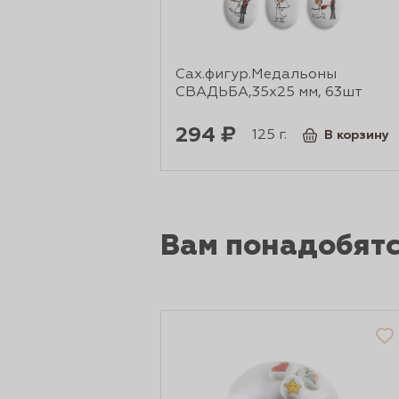
Сах.фигур.Медальоны
СВАДЬБА,35х25 мм, 63шт
294 ₽
125 г.
В корзину
Вам понадобят