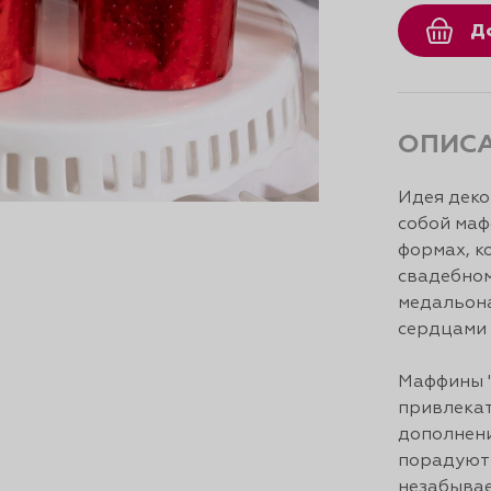
Д
ОПИС
Идея деко
собой маф
формах, к
свадебно
медальона
сердцами 
Маффины "
привлекат
дополнени
порадуют 
незабывае