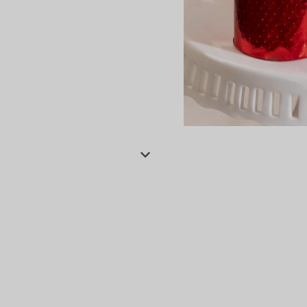
сертов
 и
чки