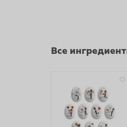
рты и
аковки
Все ингредиен