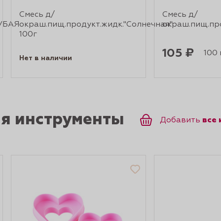
Смесь д/
Смесь д/
ЛУБАЯ
окраш.пищ.продукт.жидк."Солнечная"
окраш.пищ.про
100г
105 ₽
100 г
Нет в наличии
ся инструменты
все
Добавить