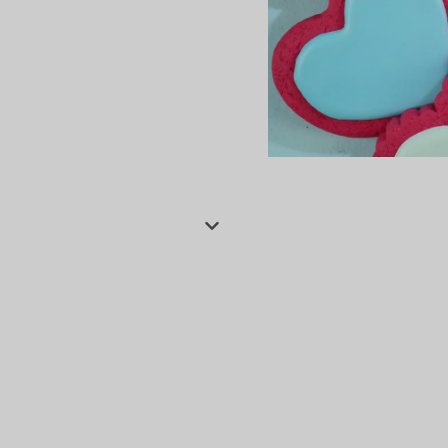
сертов
 и
чки