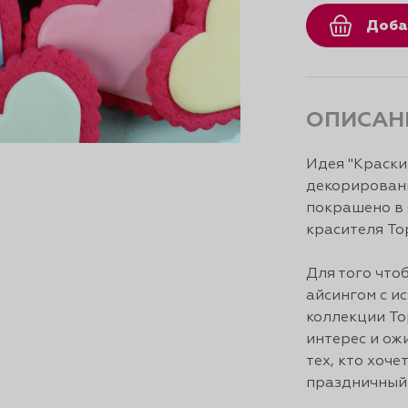
Доба
ОПИСАН
Идея "Краски
декорировани
покрашено в
красителя To
Для того что
айсингом с и
коллекции To
интерес и ож
тех, кто хоч
праздничный 