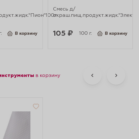
Смесь д/
дукт.жидк."Пион"100г
окраш.пищ.продукт.жидк."Электр.
105 ₽
.
100 г.
В корзину
В корзину
 инструменты
в корзину