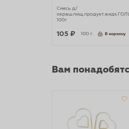
Смесь д/
окраш.пищ.продукт.жидк.ГО
100г
105 ₽
100 г.
В корзину
Вам понадобят