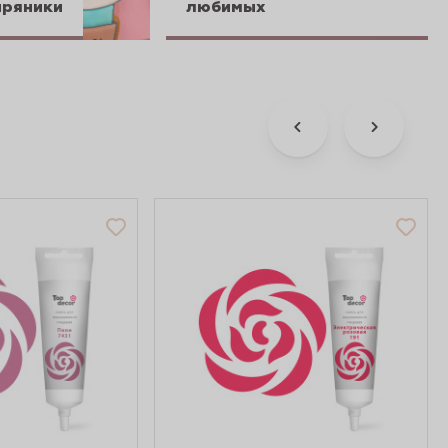
пряники
любимых