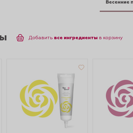
Весенние 
ты
все ингредиенты
Добавить
в корзину