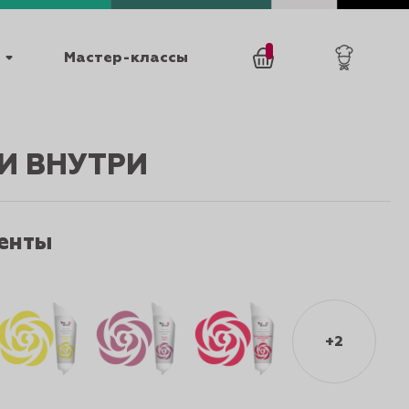
Мастер-классы
/
0
товаров
0
И ВНУТРИ
енты
025
КАТАЛОГИ
+2