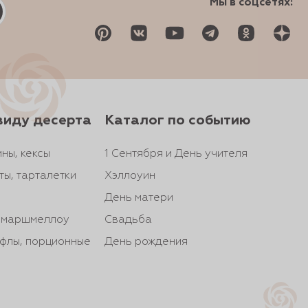
Мы в соцсетях:
виду десерта
Каталог по событию
ны, кексы
1 Сентября и День учителя
ты, тарталетки
Хэллоуин
День матери
, маршмеллоу
Свадьба
йфлы, порционные
День рождения