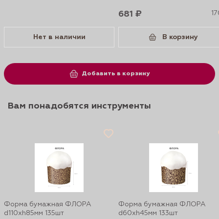
681 ₽
17
Нет в наличии
В корзину
Добавить в корзину
Вам понадобятся инструменты
Форма бумажная ФЛОРА
Форма бумажная ФЛОРА
d110xh85мм 135шт
d60xh45мм 133шт