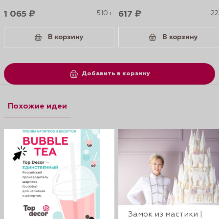
1 065 ₽
510 г.
617 ₽
22
В корзину
В корзину
Добавить в корзину
Похожие идеи
Замок из мастики |