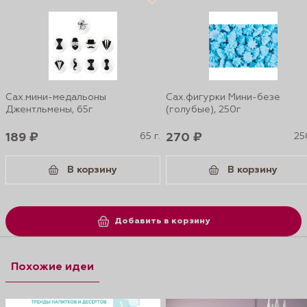
Сах.мини-медальоны
Сах.фигурки Мини-безе
Джентльмены, 65г
(голубые), 250г
189 ₽
65 г.
270 ₽
25
В корзину
В корзину
Добавить в корзину
Похожие идеи