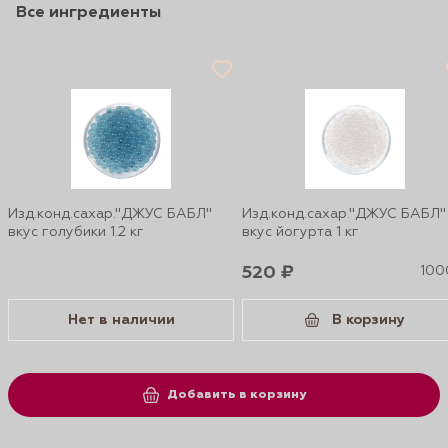
Все ингредиенты
Изд.конд.сахар."ДЖУС БАБЛ"
Изд.конд.сахар."ДЖУС БАБЛ"
вкус голубики 1.2 кг
вкус йогурта 1 кг
520 ₽
1000
Нет в наличии
В корзину
Добавить в корзину