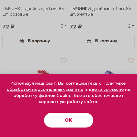
ТЫЧИНКИ двойные, d1 мм, 85
ТЫЧИНКИ двойные, d1 мм, 85
шт, розовые
шт, желтые
72 ₽
3 г.
72 ₽
2 г.
В корзину
В корзину
Используя наш сайт, Вы соглашаетесь с
Политикой
обработки персональных данных
и
даете согласие
на
обработку файлов Cookie. Все это обеспечивает
корректную работу сайта.
ТЫЧИНКИ двойные, d1 мм, 85
ТЫЧИНКИ двойные, d1 мм, 85
шт, красные
шт, фиолетовые
ОК
72 ₽
3 г.
72 ₽
3 г.