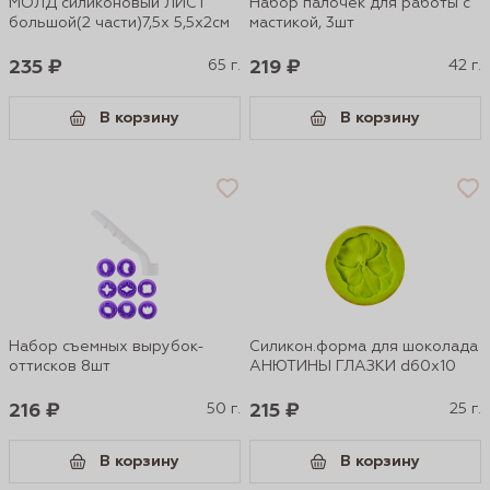
МОЛД силиконовый ЛИСТ
Набор палочек для работы с
большой(2 части)7,5х 5,5x2см
мастикой, 3шт
235 ₽
65 г.
219 ₽
42 г.
В корзину
В корзину
Набор съемных вырубок-
Силикон.форма для шоколада
оттисков 8шт
АНЮТИНЫ ГЛАЗКИ d60х10
216 ₽
50 г.
215 ₽
25 г.
В корзину
В корзину