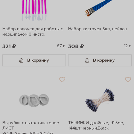
Набор палочек для работы с
Набор кисточек 5шт, нейлон
марципаном 8 инстр.
321 ₽
67 г.
308 ₽
12 г.
В корзину
В корзину
Вырубки с выталкивателем
ТЫЧИНКИ двойные, d1.5мм,
ЛИСТ
144шт черный,Black
РОЗЫ(больш)d65/60/57