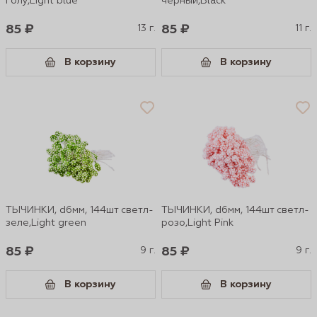
голу,Light blue
черный,Black
85 ₽
13 г.
85 ₽
11 г.
В корзину
В корзину
ТЫЧИНКИ, d6мм, 144шт светл-
ТЫЧИНКИ, d6мм, 144шт cветл-
зеле,Light green
розо,Light Pink
85 ₽
9 г.
85 ₽
9 г.
В корзину
В корзину