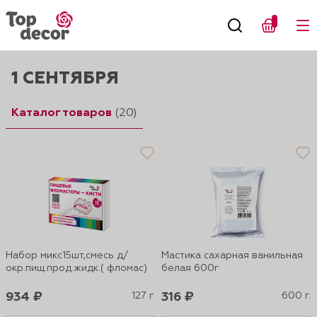
1 СЕНТЯБРЯ
Каталог товаров
(20)
Набор микс15шт,смесь д/
Мастика сахарная ванильная
окр.пищ.прод.жидк.( фломас)
белая 600г
934 ₽
127 г.
316 ₽
600 г.