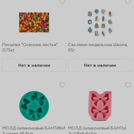
Посыпки "Осенние листья"
Сах.мини-медальоны Школа,
0,75кг
65г
Нет в наличии
Нет в наличии
МОЛД силиконовый БАНТИКИ
МОЛД силиконовый БАНТЫ
3 штуки d5,6см
2шт,8х6,4х1см