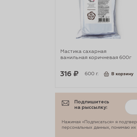
сертов
Мастика сахарная
ванильная коричневая 600г
316 ₽
600 г.
В корзину
 и
Подпишитесь
чки
на рыссылку:
Нажимая «Подписаться» я подтвер
персональных данных, понимаю их