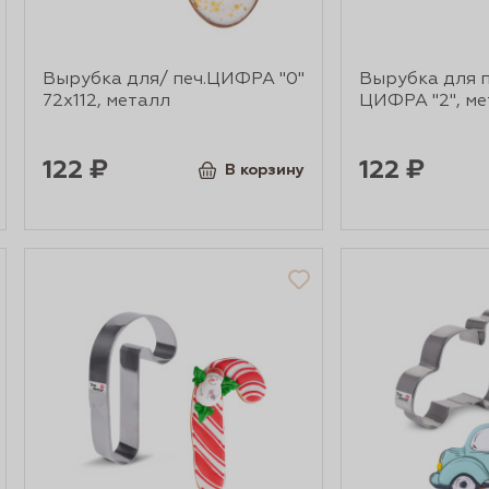
Вырубка для/ печ.ЦИФРА "0"
Вырубка для 
72х112, металл
ЦИФРА "2", ме
122 ₽
122 ₽
В корзину