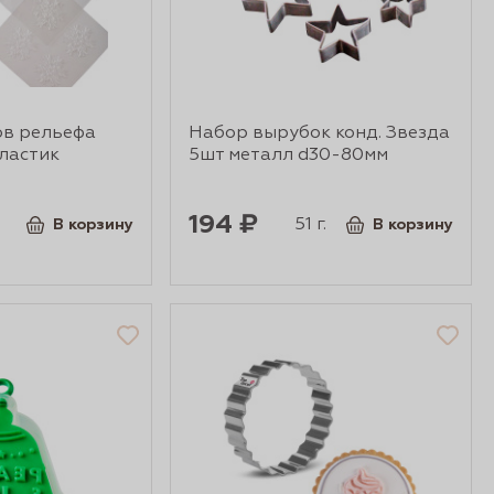
ов рельефа
Набор вырубок конд. Звезда
ластик
5шт металл d30-80мм
194 ₽
51 г.
В корзину
В корзину