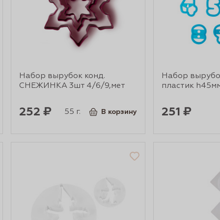
Набор вырубок конд.
Набор выруб
СНЕЖИНКА 3шт 4/6/9,мет
пластик h45м
252 ₽
251 ₽
55 г.
В корзину