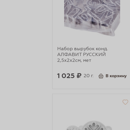
сертов
Набор вырубок конд.
АЛФАВИТ РУССКИЙ
2,5х2х2см, мет
1 025 ₽
20 г.
В корзину
 и
чки