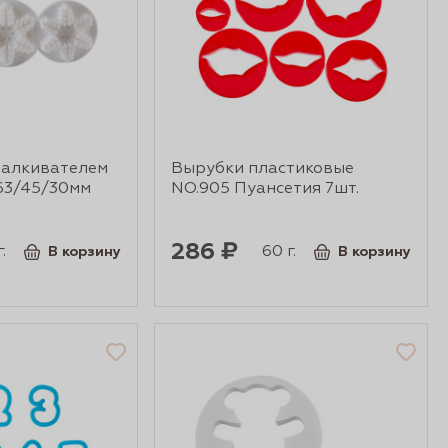
талкивателем
Вырубки пластиковые
3/45/30мм
NO.905 Пуансетия 7шт.
286 ₽
.
60 г.
В корзину
В корзину