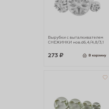
рты и
аковки
Вырубки с выталкивателем
СНЕЖИНКИ нов.d6,4/4,8/3,1
273 ₽
В корзину