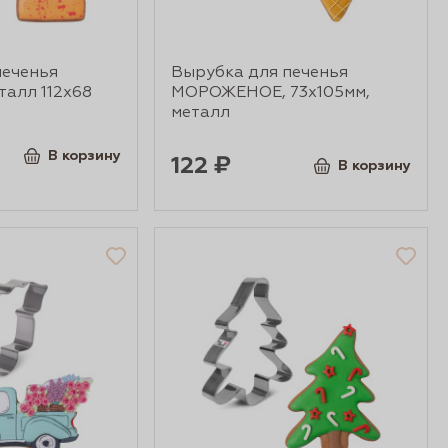
печенья
Вырубка для печенья
талл 112х68
МОРОЖЕНОЕ, 73х105мм,
металл
В корзину
122 ₽
В корзину