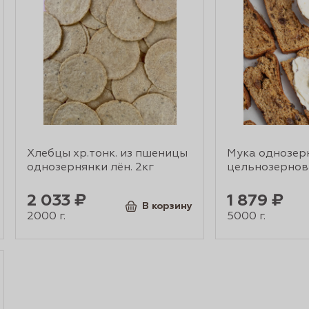
Хлебцы хр.тонк. из пшеницы
Мука однозер
однозернянки лён. 2кг
цельнозернов
2 033 ₽
1 879 ₽
В корзину
2000 г.
5000 г.