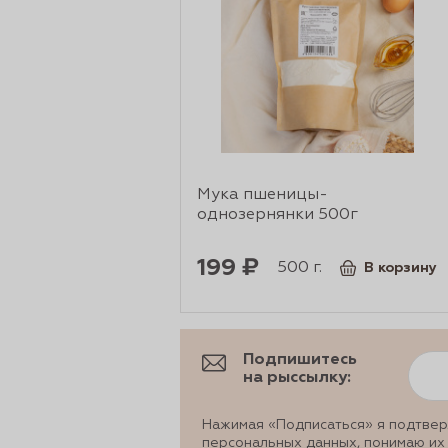
рты и
аковки
Мука пшеницы-
однозернянки 500г
199 ₽
500 г.
В корзину
Подпишитесь
на рыссылку:
Нажимая «Подписаться» я подтвер
персональных данных, понимаю их