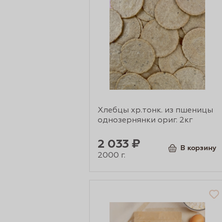
сертов
Хлебцы хр.тонк. из пшеницы
однозернянки ориг. 2кг
2 033 ₽
 и
В корзину
2000 г.
чки