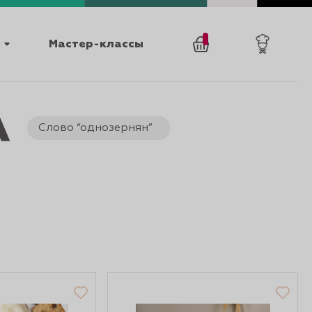
Мастер-классы
/
А
0
товаров
0
Слово “однозернян”
025
КАТАЛОГИ