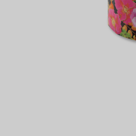
сертов
 и
чки