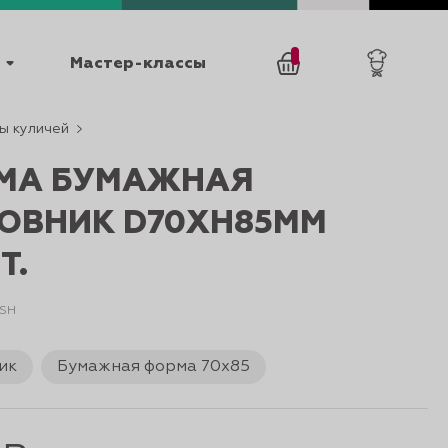
Мастер-классы
ы куличей
/
0
товаров
0
МА БУМАЖНАЯ
ОВНИК D70XH85ММ
Т.
5SH
025
КАТАЛОГИ
ик
Бумажная форма 70х85