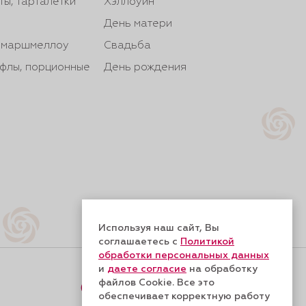
ты, тарталетки
Хэллоуин
День матери
, маршмеллоу
Свадьба
йфлы, порционные
День рождения
Используя наш сайт, Вы
соглашаетесь с
Политикой
обработки персональных данных
и
даете согласие
на обработку
файлов Cookie. Все это
Форма обратной связи
обеспечивает корректную работу