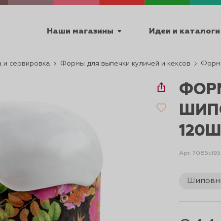
Наши магазины
Идеи и каталоги
 и сервировка
Формы для выпечки куличей и кексов
Форм
емя работы
ФОР
ПТ с 9:00 до 18:00
ШИП
120Ш
ТЕХНИЧЕСКИЕ
Арт. 7085cI9
Я
УРОКИ
ПАСХА 2
Шиповн