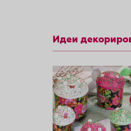
рты и
аковки
Идеи декориро