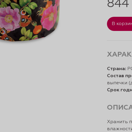
844
В корзи
ХАРАК
Страна:
Р
Состав пр
выпечки (
Срок годн
ОПИС
Хранить п
влажности