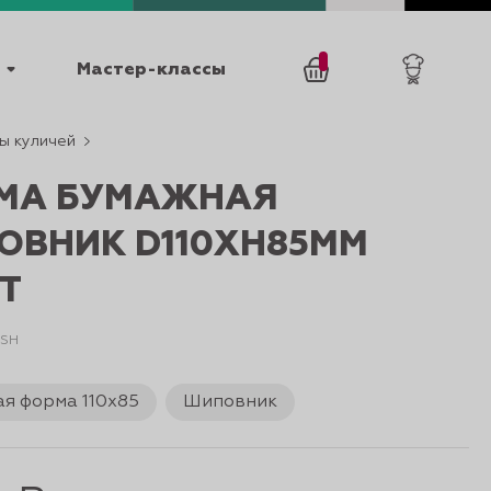
Мастер-классы
ы куличей
/
0
товаров
0
МА БУМАЖНАЯ
ОВНИК D110XH85ММ
Т
5SH
025
КАТАЛОГИ
я форма 110х85
Шиповник