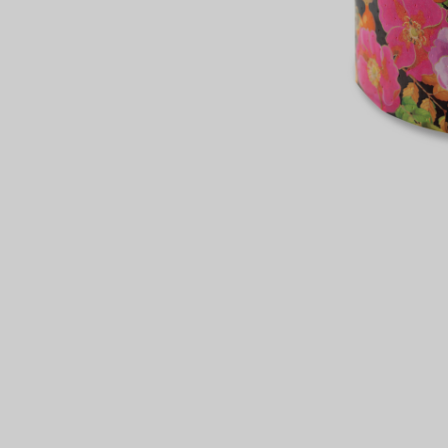
сертов
 и
чки