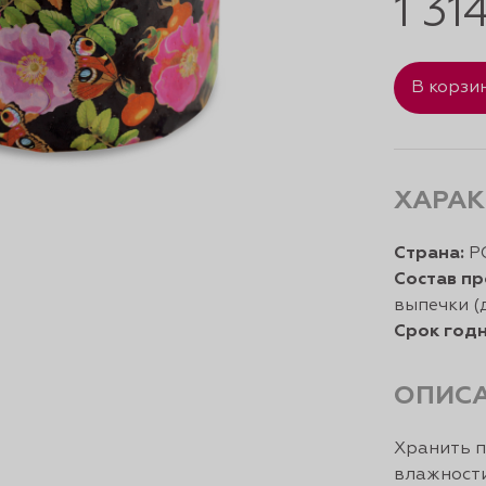
1 31
В корзи
ХАРАК
Страна:
Р
Состав пр
выпечки (
Срок годн
ОПИС
Хранить п
влажности