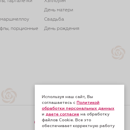
ты, тарталетки
Хэллоуин
День матери
, маршмеллоу
Свадьба
йфлы, порционные
День рождения
Используя наш сайт, Вы
соглашаетесь с
Политикой
обработки персональных данных
и
даете согласие
на обработку
файлов Cookie. Все это
Форма обратной связи
обеспечивает корректную работу