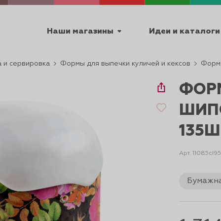
Наши магазины
Идеи и каталоги
 и сервировка
Формы для выпечки куличей и кексов
Форм
емя работы
ФОР
ПТ с 9:00 до 18:00
ШИП
135Ш
ТЕХНИЧЕСКИЕ
Арт. 11085cI9
Я
УРОКИ
ПАСХА 2
Бумажна