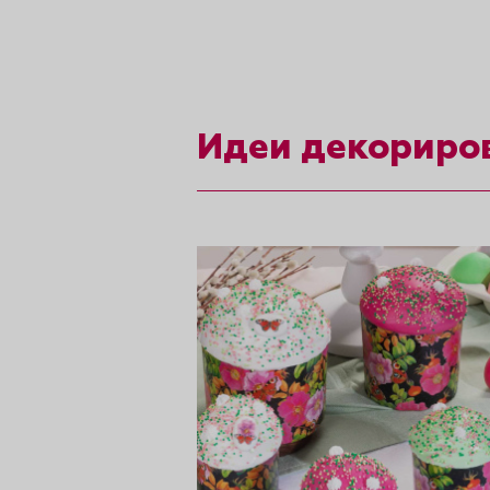
рты и
аковки
Идеи декориро