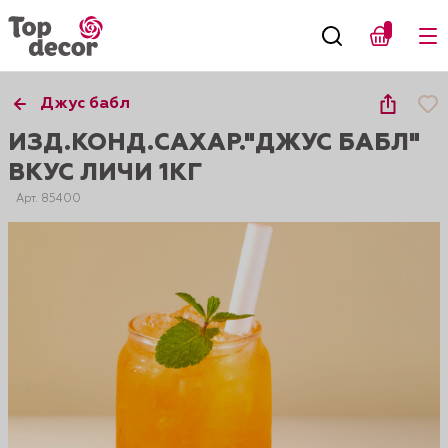
Джус бабл
ИЗД.КОНД.САХАР."ДЖУС БАБЛ"
ВКУС ЛИЧИ 1КГ
Арт. 85400